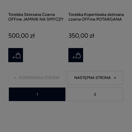
Torebka Skórzana Czarna
Torebka Kopertówka skórzana
OFFme JAMNIK NA SMYCZY
czarna OFFme POTARGANA
w jednym kolorze HandMade
DO RĘKI HandMade
500,00 zł
350,00 zł
«
»
1
2